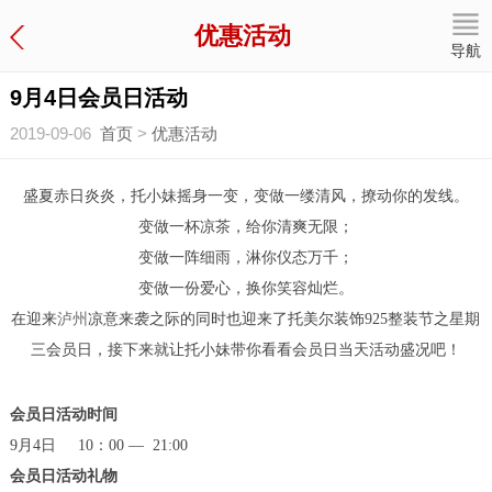
优惠活动
导航
9月4日会员日活动
2019-09-06
首页
>
优惠活动
盛夏赤日炎炎，托小妹摇身一变，变做一缕清风，撩动你的发线。
变做一杯凉茶，给你清爽无限；
变做一阵细雨，淋你仪态万千；
变做一份爱心，换你笑容灿烂。
在迎来
泸州
凉意来袭之际的同时也迎来了托美尔装饰925整装节之星期
三会员日，接下来就让托小妹带你看看会员日当天活动盛况吧！
会员日活动时间
9月4日 10：00 — 21:00
会员日活动礼物