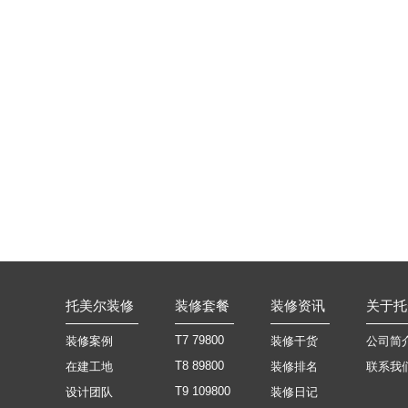
托美尔装修
装修套餐
装修资讯
关于托
T7 79800
装修案例
装修干货
公司简
T8 89800
在建工地
装修排名
联系我
T9 109800
设计团队
装修日记