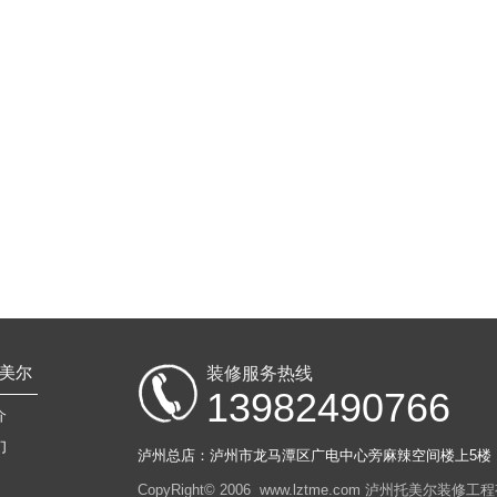
美尔
装修服务热线
13982490766
介
们
泸州总店：泸州市龙马潭区广电中心旁麻辣空间楼上5楼
CopyRight© 2006 www.lztme.com 泸州托美尔