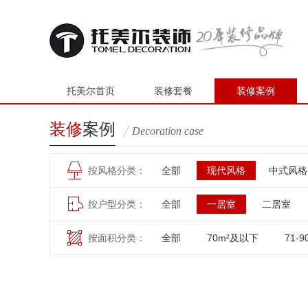
托美尔首页
装修套餐
装修案例
装修
案例
Decoration case
按风格分类：
全部
现代风格
中式风格
按户型分类：
全部
一居室
二居室
按面积分类：
全部
70m²及以下
71-9