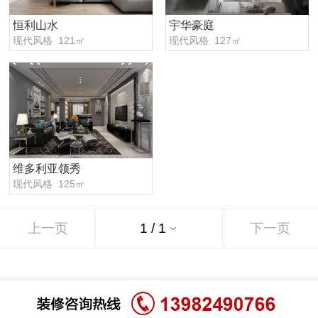
恒利山水
宇华豪庭
现代风格 121㎡
现代风格 127㎡
维多利亚领秀
现代风格 125㎡
上一页
下一页