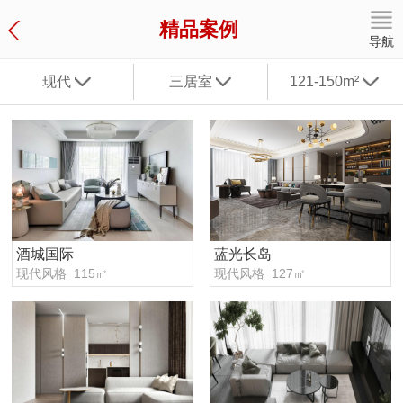
精品案例
导航
现代
三居室
121-150m²
酒城国际
蓝光长岛
现代风格 115㎡
现代风格 127㎡