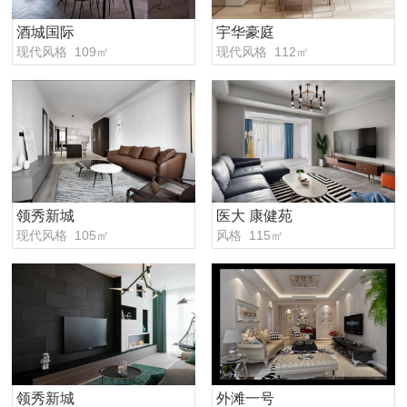
酒城国际
宇华豪庭
现代风格 109㎡
现代风格 112㎡
领秀新城
医大 康健苑
现代风格 105㎡
风格 115㎡
领秀新城
外滩一号