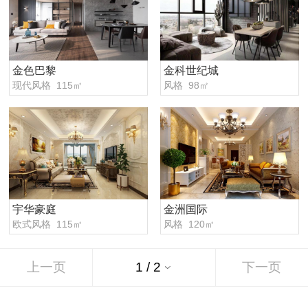
金色巴黎
金科世纪城
现代风格 115㎡
风格 98㎡
宇华豪庭
金洲国际
欧式风格 115㎡
风格 120㎡
上一页
下一页