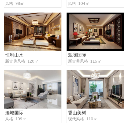
风格 98㎡
风格 104㎡
恒利山水
观澜国际
新古典风格 120㎡
新古典风格 115㎡
酒城国际
香山美树
风格 109㎡
现代风格 110㎡