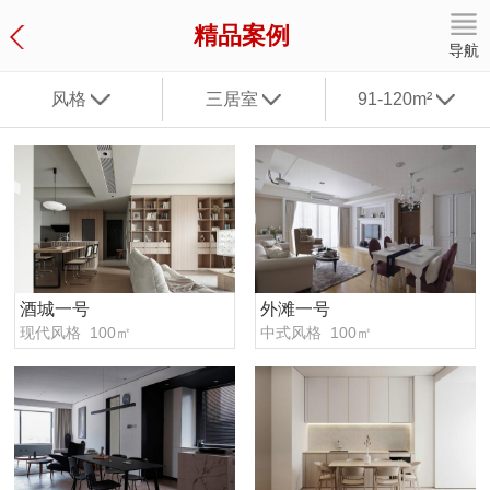
精品案例
导航
风格
三居室
91-120m²
酒城一号
外滩一号
现代风格 100㎡
中式风格 100㎡