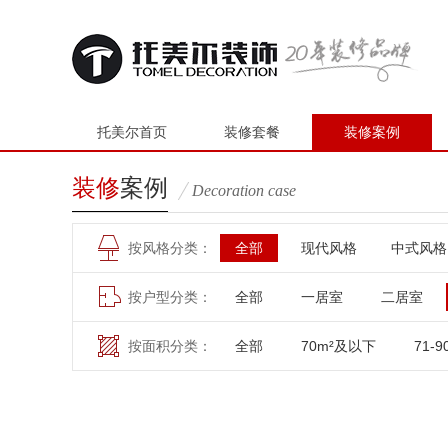
托美尔首页
装修套餐
装修案例
装修
案例
Decoration case
按风格分类：
全部
现代风格
中式风格
按户型分类：
全部
一居室
二居室
按面积分类：
全部
70m²及以下
71-9