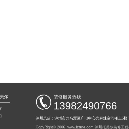
美尔
装修服务热线
13982490766
介
们
泸州总店：泸州市龙马潭区广电中心旁麻辣空间楼上5楼
CopyRight© 2006 www.lztme.com 泸州托美尔