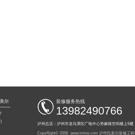
美尔
装修服务热线
13982490766
介
们
泸州总店：泸州市龙马潭区广电中心旁麻辣空间楼上5楼
CopyRight© 2006 www.lztme.com 泸州托美尔