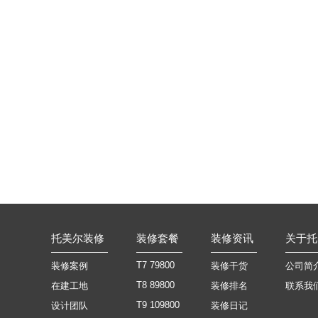
托美尔装修
装修套餐
装修资讯
关于托
T7 79800
装修案例
装修干货
公司简
T8 89800
在建工地
装修排名
联系我
T9 109800
设计团队
装修日记