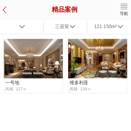
精品案例
导航
三居室
121-150m²
一号地
维多利亚
风格 127㎡
风格 136㎡